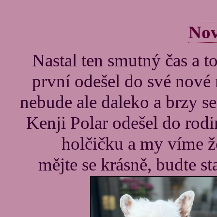
No
Nastal ten smutný čas a to
první odešel do své nové 
nebude ale daleko a brzy s
Kenji Polar odešel do rod
holčičku a my víme že
mějte se krásně, budte st