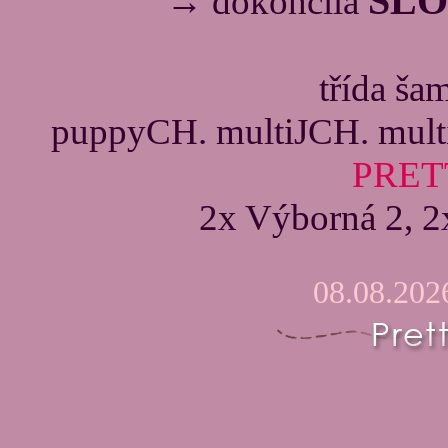
SLO
→ dokončila
třída ša
puppyCH. multiJCH. mult
PRET
2x Výborná 2, 
08.08.202