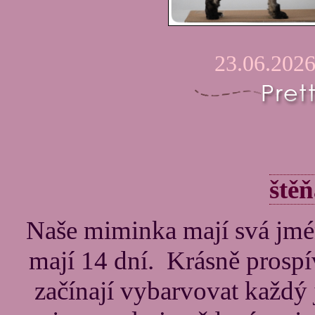
23.06.2026
ště
Naše miminka mají svá jmén
mají 14 dní. Krásně prospíva
začínají vybarvovat každý 