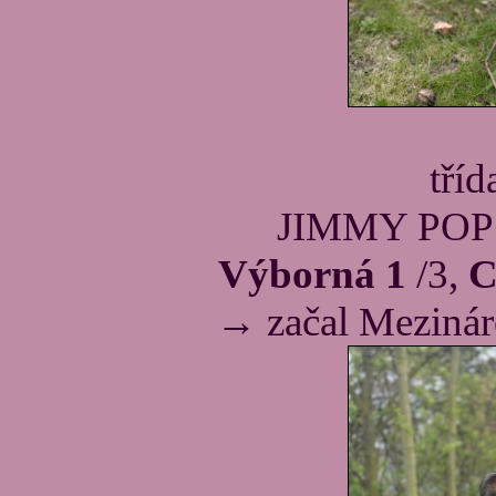
tří
JIMMY POP
Výborná 1
/3,
C
→ začal Mezinár