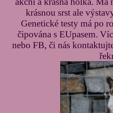
akční a krásná holka. Má
krásnou srst ale výsta
Genetické testy má po ro
čipována s EUpasem. Více
nebo FB, či nás kontaktujt
řek