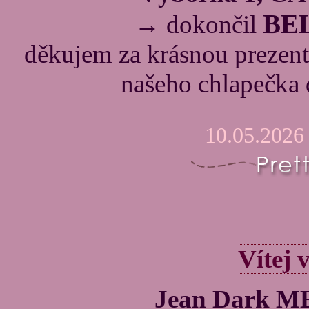
BE
→ dokončil
děkujem za krásnou prezenta
našeho chlapečka
10.05.2026
Vítej 
Jean Dark 