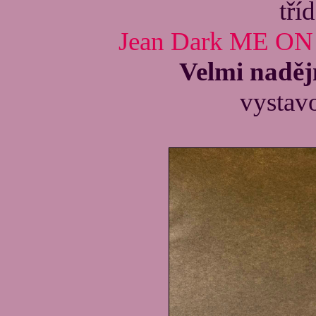
tří
Jean Dark ME O
Velmi naděj
vystav