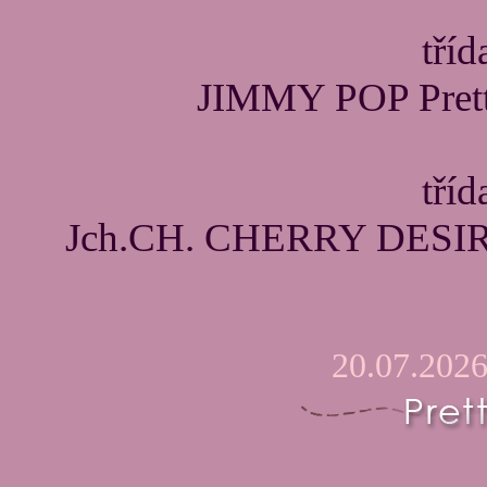
tří
JIMMY POP Prett
tříd
Jch.CH. CHERRY DESIRE
20.07.2026