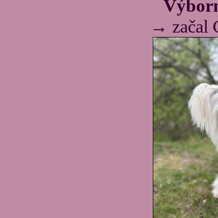
Výbor
→ začal 