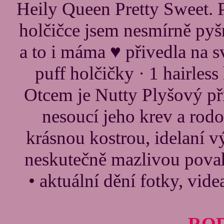
Heily Queen Pretty Sweet. 
holčičce jsem nesmírně pyšn
a to i máma ♥ přivedla na sv
puff holčičky · 1 hairless
Otcem je Nutty Plyšový přít
nesoucí jeho krev a rodo
krásnou kostrou, idelaní 
neskutečně mazlivou povah
• aktuální dění fotky, videa
RO