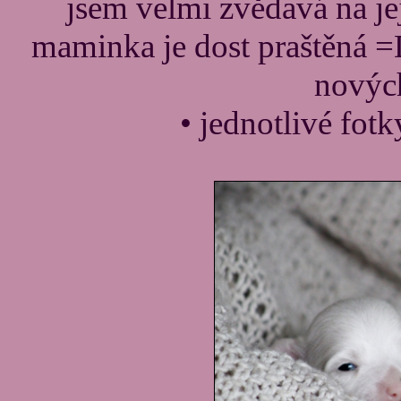
jsem velmi zvědavá na je
maminka je dost praštěná =D
nových
• jednotlivé fot