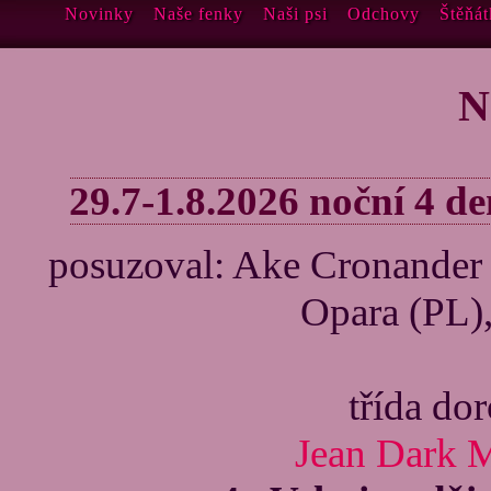
Novinky
Naše fenky
Naši psi
Odchovy
Štěňát
N
29.7-1.8.2026 noční 4 d
posuzoval: Ake Cronander 
Opara (PL)
třída do
Jean Dark 