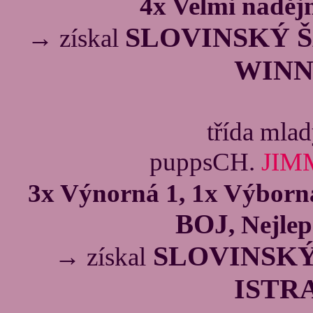
4x Velmi naděj
SLOVINSKÝ 
→ získal
WINN
třída mla
puppsCH.
JIMM
3x Výnorná 1, 1x Výborn
BOJ
, Nejlep
SLOVINSK
→ získal
ISTR