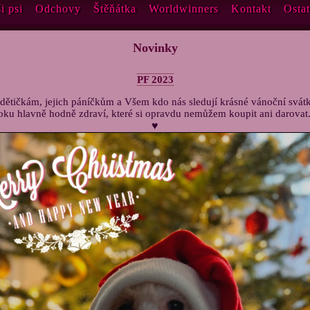
i psi
Odchovy
Štěňátka
Worldwinners
Kontakt
Ostat
Novinky
PF 2023
tičkám, jejich páníčkům a Všem kdo nás sledují krásné vánoční svátk
oku hlavně hodně zdraví, které si opravdu nemůžem koupit ani darovat.
♥