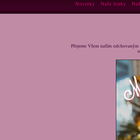
Novinky
Naše fenky
Naš
Přejeme Všem naším odchovaným dě
r