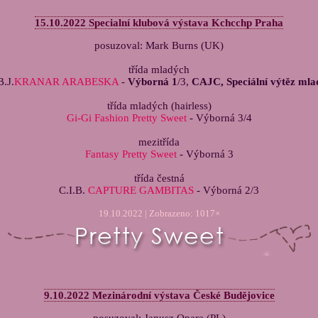
15.10.2022 Specialní klubová výstava Kchcchp Praha
posuzoval: Mark Burns (UK)
třída mladých
B.J.
KRANAR ARABESKA
-
Výborná 1
/3,
CAJC, Speciální výtěz mla
třída mladých (hairless)
Gi-Gi Fashion Pretty Sweet
- Výborná 3/4
mezitřída
Fantasy Pretty Sweet
- Výborná 3
třída čestná
C.I.B.
CAPTURE GAMBITAS
- Výborná 2/3
19.10.2022 | Zobrazeno: 1017×
9.10.2022 Mezinárodní výstava České Budějovice