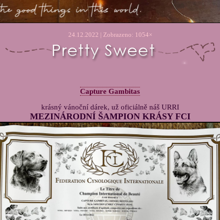
24.12.2022 | Zobrazeno: 1054×
Capture Gambitas
krásný vánoční dárek, už oficiálně náš URRI
MEZINÁRODNÍ ŠAMPION KRÁSY FCI