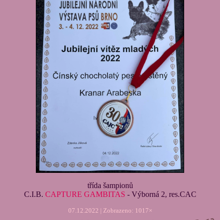
třída šampionů
C.I.B.
CAPTURE GAMBITAS
- Výborná 2, res.CAC
07.12.2022 | Zobrazeno: 1017×