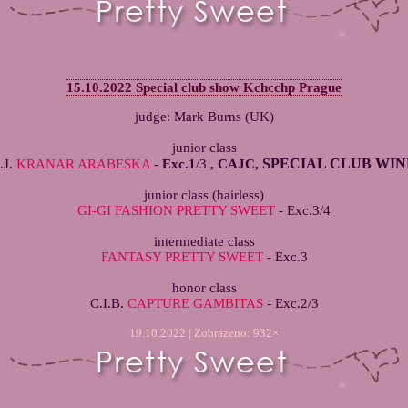
15.10.2022 Special club show Kchcchp Prague
judge: Mark Burns (UK)
junior class
SPECIAL CLUB WI
.J.
KRANAR ARABESKA
-
Exc.1
/3
, CAJC,
junior class (hairless)
GI-GI FASHION PRETTY SWEET
- Exc.3/4
intermediate class
FANTASY PRETTY SWEET
- Exc.3
honor class
C.I.B.
CAPTURE GAMBITAS
- Exc.2/3
19.10.2022 | Zobrazeno: 932×