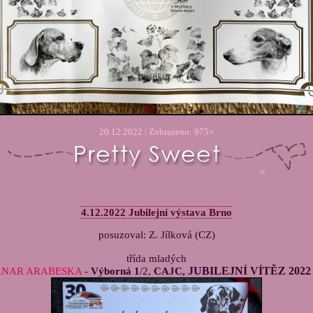
20.12.2022 | Zobrazeno: 975×
4.12.2022 Jubilejní výstava Brno
posuzoval: Z. Jílková (CZ)
třída mladých
JUBILEJNÍ VÍTĚZ 20
NAR ARABESKA
-
Výborná 1
/2,
CAJC,