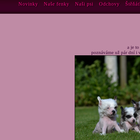
Novinky
Naše fenky
Naši psi
Odchovy
Štěňát
a je t
poznáváme už pár dní i v