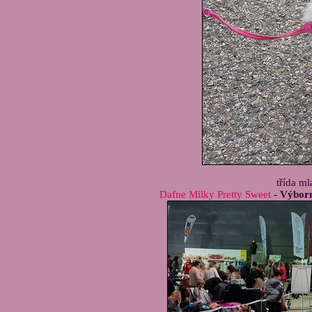
třída ml
Dafne Milky Pretty Sweet
-
Výbor